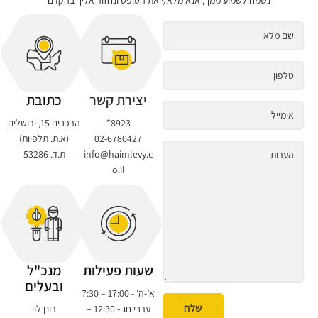
נשמח לשמוע ממך, אנא מלא/י את הטופס ונחזור אליך בהקדם
יצירת קשר
כתובת
8923*
הרכבים 15, ירושלים
02-6780427
(א.ת. תלפיות)
info@haimlevy.c
ת.ד. 53286
o.il
שעות פעילות
מנכ"ל
ובעלים
א’-ה' - 17:00 – 7:30
שלח
ערבי חג - 12:30 –
רונן לוי